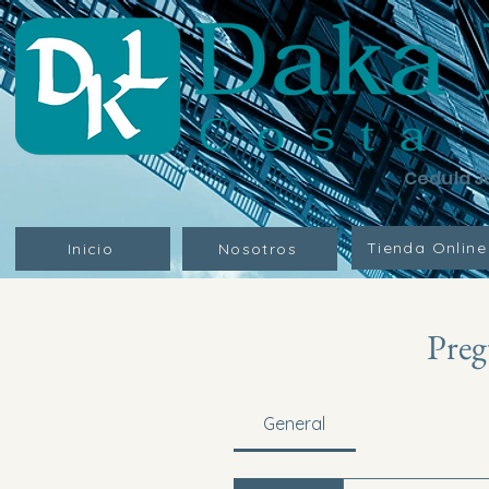
Cedula J
Tienda Online
Inicio
Nosotros
Preg
General