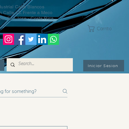
ustrial Calle Blancos
n Calle 13. Frente a Meco
e, San Jose - Costa Rica
Carrito
Iniciar Sesion