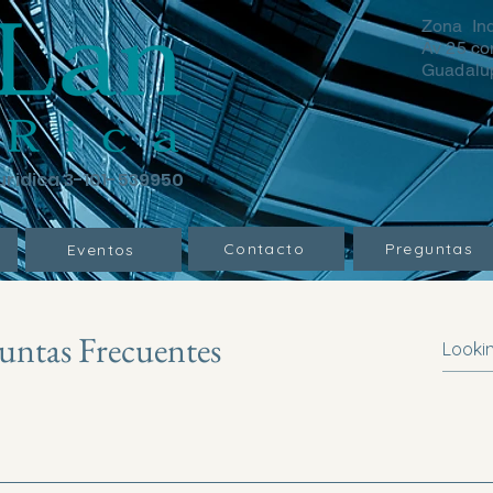
Zona Ind
Av 25 co
Guadalup
uridica 3-101-539950
Contacto
Preguntas
Eventos
untas Frecuentes